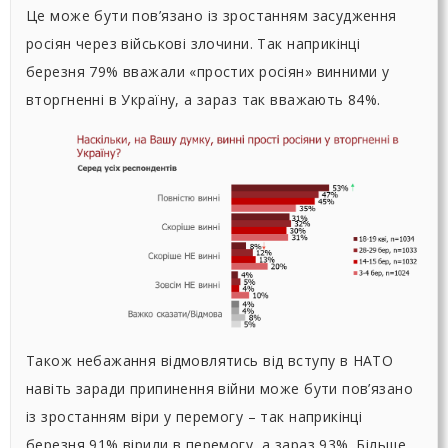
Це може бути пов’язано із зростанням засудження
росіян через військові злочини. Так наприкінці
березня 79% вважали «простих росіян» винними у
вторгненні в Україну, а зараз так вважають 84%.
Також небажання відмовлятись від вступу в НАТО
навіть заради припинення війни може бути пов’язано
із зростанням віри у перемогу – так наприкінці
березня 91% вірили в перемогу, а зараз 93%. Більше