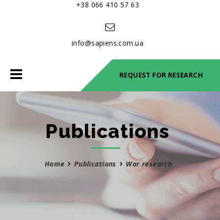
+38 066 410 57 63
info@sapiens.com.ua
Toggle
REQUEST FOR RESEARCH
navigation
Publications
Home
Publications
War research