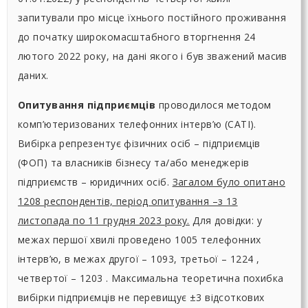
запитували про місце їхнього постійного проживання
до початку широкомасштабного вторгнення 24
лютого 2022 року, на дані якого і був зважений масив
даних.
Опитування підприємців
проводилося методом
комп’ютеризованих телефонних інтерв’ю (CATI).
Вибірка репрезентує фізичних осіб – підприємців
(ФОП) та власників бізнесу та/або менеджерів
підприємств – юридичних осіб.
Загалом було опитано
1208 респондентів, період опитування –з 13
листопада по 11 грудня 2023 року.
Для довідки: у
межах першої хвилі проведено 1005 телефонних
інтерв’ю, в межах другої – 1093, третьої – 1224 ,
четвертої – 1203 . Максимальна теоретична похибка
вибірки підприємців не перевищує ±3 відсоткових