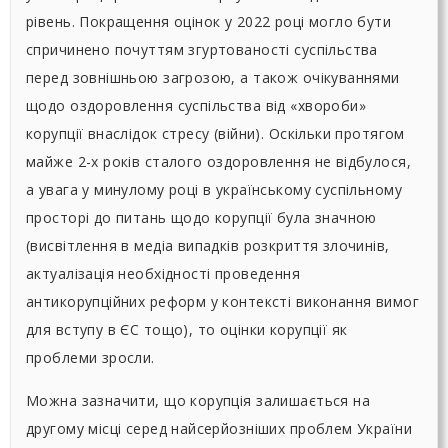
рівень. Покращення оцінок у 2022 році могло бути
спричинено почуттям згуртованості суспільства
перед зовнішньою загрозою, а також очікуваннями
щодо оздоровлення суспільства від «хвороби»
корупції внаслідок стресу (війни). Оскільки протягом
майже 2-х років сталого оздоровлення не відбулося,
а увага у минулому році в українському суспільному
просторі до питань щодо корупції була значною
(висвітлення в медіа випадків розкриття злочинів,
актуалізація необхідності проведення
антикорупційних реформ у контексті виконання вимог
для вступу в ЄС тощо), то оцінки корупції як
проблеми зросли.
Можна зазначити, що корупція залишається на
другому місці серед найсерйозніших проблем України