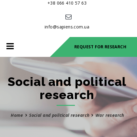
+38 066 410 57 63
info@sapiens.com.ua
Toggle
REQUEST FOR RESEARCH
navigation
Social and political
research
Home
Social and political research
War research