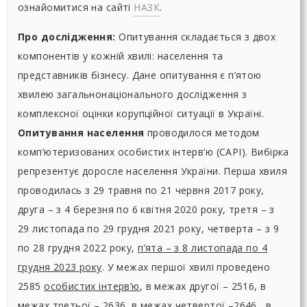
ознайомитися на сайті
НАЗК
.
Про дослідження:
Опитування складається з двох
компонентів у кожній хвилі: населення та
представників бізнесу. Дане опитування є п’ятою
хвилею загальнонаціонального дослідження з
комплексної оцінки корупційної ситуації в Україні.
Опитування населення
проводилося методом
комп’ютеризованих особистих інтерв’ю (CAPI). Вибірка
репрезентує доросле населення України. Перша хвиля
проводилась з 29 травня по 21 червня 2017 року,
друга – з 4 березня по 6 квітня 2020 року, третя – з
29 листопада по 29 грудня 2021 року, четверта – з 9
по 28 грудня 2022 року,
п’ята – з 8 листопада по 4
грудня 2023 року
. У межах першої хвилі проведено
2585
особистих інтерв’ю
, в межах другої – 2516, в
межах третьої – 2636, в межах четвертої –2646 ,
в