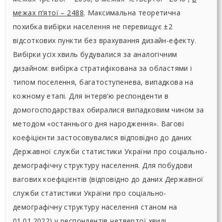
межах п’ятої – 2488
. Максимальна теоретична
похибка вибірки населення не перевищує ±2
відсоткових пункти без врахування дизайн-ефекту.
Вибірки усіх хвиль будувалися за аналогічним
дизайном: вибірка стратифікована за областями і
типом поселення, багатоступенева, випадкова на
кожному етапі. Для інтерв’ю респонденти в
домогосподарствах обиралися випадковим чином за
методом «останнього дня народження». Вагові
коефіцієнти застосовувалися відповідно до даних
Державної служби статистики України про соціально-
демографічну структуру населення. Для побудови
вагових коефіцієнтів (відповідно до даних Державної
служби статистики України про соціально-
демографічну структуру населення станом на
01.01.2022) у респондентів четвертої хвилі