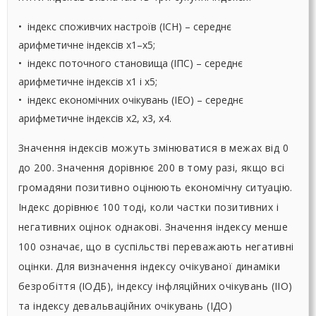
• індекс споживчих настроїв (ІСН) – середнє
арифметичне індексів х1–х5;
• індекс поточного становища (ІПС) – середнє
арифметичне індексів х1 і х5;
• індекс економічних очікувань (ІЕО) – середнє
арифметичне індексів х2, х3, х4.
Значення індексів можуть змінюватися в межах від 0
до 200. Значення дорівнює 200 в тому разі, якщо всі
громадяни позитивно оцінюють економічну ситуацію.
Індекс дорівнює 100 тоді, коли частки позитивних і
негативних оцінок однакові. Значення індексу менше
100 означає, що в суспільстві переважають негативні
оцінки. Для визначення індексу очікуваної динаміки
безробіття (ІОДБ), індексу інфляційних очікувань (ІІО)
та індексу девальваційних очікувань (ІДО)