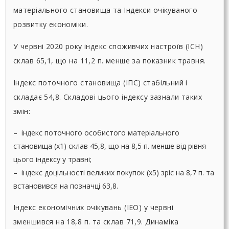
матеріального становища та Iндекси очікуваного
розвитку економіки.
У червні 2020 року індекс споживчих настроїв (ІСН)
склав 65,1, що на 11,2 п. менше за показник травня.
Індекс поточного становища (ІПС) стабільний і
складає 54,8. Складові цього індексу зазнали таких
змін:
– індекс поточного особистого матеріального
становища (х1) склав 45,8, що на 8,5 п. менше від рівня
цього індексу у травні;
– індекс доцільності великих покупок (х5) зріс на 8,7 п. та
встановився на позначці 63,8.
Індекс економічних очікувань (ІЕО) у червні
зменшився на 18,8 п. та склав 71,9. Динаміка