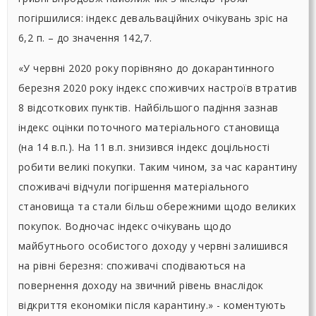
погіршилися: індекс девальваційних очікувань зріс на
6,2 п. – до значення 142,7.
«У червні 2020 року порівняно до докарантинного
березня 2020 року індекс споживчих настроїв втратив
8 відсоткових пунктів. Найбільшого падіння зазнав
індекс оцінки поточного матеріального становища
(на 14 в.п.). На 11 в.п. знизився індекс доцільності
робити великі покупки. Таким чином, за час карантину
споживачі відчули погіршення матеріального
становища та стали більш обережними щодо великих
покупок. Водночас індекс очікувань щодо
майбутнього особистого доходу у червні залишився
на рівні березня: споживачі сподіваються на
повернення доходу на звичний рівень внаслідок
відкриття економіки після карантину.» - коментують