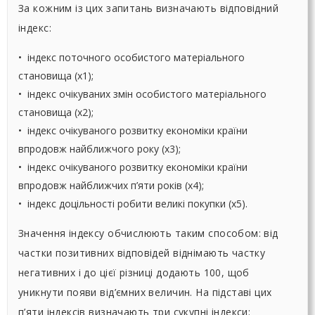
За кожним із цих запитань визначають відповідний
індекс:
• індекс поточного особистого матеріального
становища (х1);
• індекс очікуваних змін особистого матеріального
становища (х2);
• індекс очікуваного розвитку економіки країни
впродовж найближчого року (х3);
• індекс очікуваного розвитку економіки країни
впродовж найближчих п’яти років (х4);
• індекс доцільності робити великі покупки (х5).
Значення індексу обчислюють таким способом: від
частки позитивних відповідей віднімають частку
негативних і до цієї різниці додають 100, щоб
уникнути появи від’ємних величин. На підставі цих
п’яти індексів визначають три сукупні індекси: