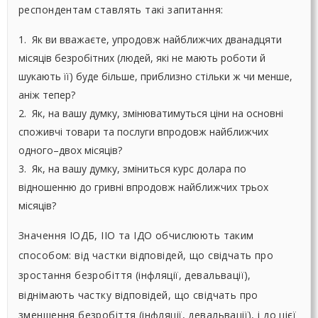
респондентам ставлять такі запитання:
1. Як ви вважаєте, упродовж найближчих дванадцяти
місяців безробітних (людей, які не мають роботи й
шукають її) буде більше, приблизно стільки ж чи менше,
аніж тепер?
2. Як, на вашу думку, змінюватимуться ціни на основні
споживчі товари та послуги впродовж найближчих
одного–двох місяців?
3. Як, на вашу думку, зміниться курс долара по
відношенню до гривні впродовж найближчих трьох
місяців?
Значення ІОДБ, ІІО та ІДО обчислюють таким
способом: від частки відповідей, що свідчать про
зростання безробіття (інфляції, девальвації),
віднімають частку відповідей, що свідчать про
зменшення безробіття (інфляції, девальвації), і до цієї