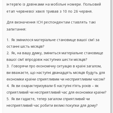
інтерв’ю із дзвінками на мобільні номери. Польовий
етап червневої хвилі тривав з 10 по 26 червня.
Для визначення ІСН респондентам ставлять такі
запитання:
1. Як змінилося матеріальне становище вашої сім’ї за
останні шість місяців?
2. Як, на вашу думку, зміниться матеріальне становище
вашої сім’ї впродовж наступних шести місяців?
3. Говорячи про економічну ситуацію в країні загалом,
ви вважаєте, що наступні дванадцять місяців будуть для
економіки країни сприятливим чи несприятливим часом?
4. Як ви охарактеризували б наступні п’ять років – як
сприятливий чи несприятливий час для економіки країни?
5. Як ви гадаєте, тепер загалом сприятливий чи
несприятливий час робити великі покупки для дому?