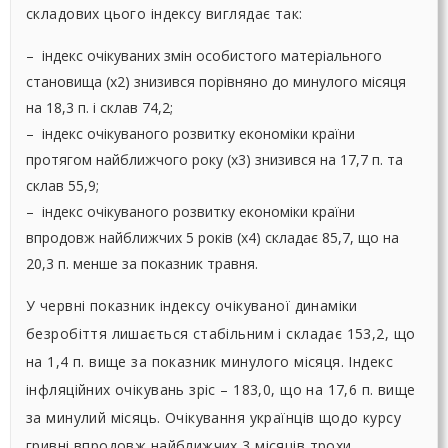
складових цього індексу виглядає так:
– індекс очікуваних змін особистого матеріального
становища (х2) знизився порівняно до минулого місяця
на 18,3 п. і склав 74,2;
– індекс очікуваного розвитку економіки країни
протягом найближчого року (х3) знизився на 17,7 п. та
склав 55,9;
– індекс очікуваного розвитку економіки країни
впродовж найближчих 5 років (х4) складає 85,7, що на
20,3 п. менше за показник травня.
У червні показник індексу очікуваної динаміки
безробіття лишається стабільним і складає 153,2, що
на 1,4 п. вище за показник минулого місяця. Індекс
інфляційних очікувань зріс – 183,0, що на 17,6 п. вище
за минулий місяць. Очікування українців щодо курсу
гривні впродовж найближчих 3 місяців трохи