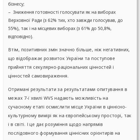
бізнесу;
– Зниження готовності голосувати як на виборах
Верховної Ради (з 62% тих, хто завжди голосував, до
55%), так і на місцевих виборах (з 61% до 50,8%,
відповідно).
Втім, позитивних змін значно більше, ніж негативних,
що відображає розвиток України та поступове
прийняття секулярно-раціональних цінностей і
цінностей самовираження.
Отримані результати за результатами опитування в
межах 7-ї хвилі WVS надають можливість на
сучасному етапі осмислити місце України в ціннісно-
культурному вимірі як на європейському просторі, так
і в світі. І це дає розуміння щодо напрямів
послідовного формування ціннісних орієнтирів на