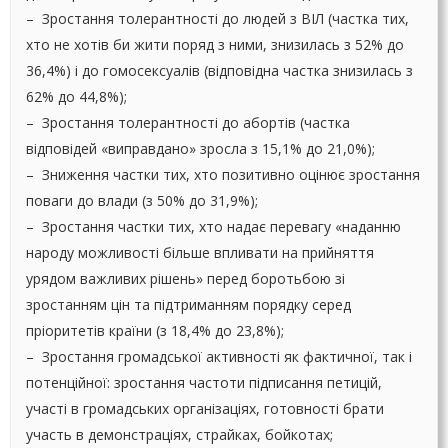
– Зростання толерантності до людей з ВІЛ (частка тих,
хто не хотів би жити поряд з ними, знизилась з 52% до
36,4%) і до гомосексуалів (відповідна частка знизилась з
62% до 44,8%);
– Зростання толерантності до абортів (частка
відповідей «виправдано» зросла з 15,1% до 21,0%);
– Зниження частки тих, хто позитивно оцінює зростання
поваги до влади (з 50% до 31,9%);
– Зростання частки тих, хто надає перевагу «наданню
народу можливості більше впливати на прийняття
урядом важливих рішень» перед боротьбою зі
зростанням цін та підтриманням порядку серед
пріоритетів країни (з 18,4% до 23,8%);
– Зростання громадської активності як фактичної, так і
потенційної: зростання частоти підписання петицій,
участі в громадських організаціях, готовності брати
участь в демонстраціях, страйках, бойкотах;