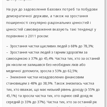
На рух до задоволення базових потреб та побудови
демократичної держави, а також на зростання
поширеності секулярно-раціональних цінностей і
цінностей самовираження вказують такі тенденції у
порівнянні з 2011 роком:
– Зростання частки щасливих людей з 68% до 78,3%;
– Зростання частки людей з гарним здоров’ям за
самооцінкою з 37% до 45,4%. Частка тих, хто за останній
рік ніколи не залишався без необхідних ліків або
медичної допомоги, зросла з 53% до 62,5%;
– Зниження частки незадоволених фінансовим
становищем з 48% до 38,9%. Також знизилась частка
тих, хто вважає, що має низький рівень доходу (з 55% до
45,1%) та зросла частка тих, хто оцінює свій дохід як
середній (з 33% до 37%). Частка тих, хто за останній рік