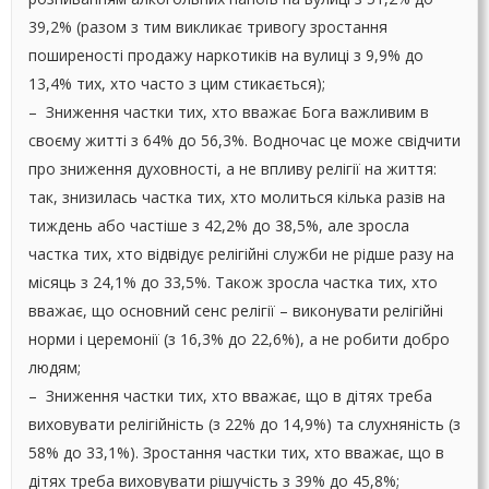
39,2% (разом з тим викликає тривогу зростання
поширеності продажу наркотиків на вулиці з 9,9% до
13,4% тих, хто часто з цим стикається);
– Зниження частки тих, хто вважає Бога важливим в
своєму житті з 64% до 56,3%. Водночас це може свідчити
про зниження духовності, а не впливу релігії на життя:
так, знизилась частка тих, хто молиться кілька разів на
тиждень або частіше з 42,2% до 38,5%, але зросла
частка тих, хто відвідує релігійні служби не рідше разу на
місяць з 24,1% до 33,5%. Також зросла частка тих, хто
вважає, що основний сенс релігії – виконувати релігійні
норми і церемонії (з 16,3% до 22,6%), а не робити добро
людям;
– Зниження частки тих, хто вважає, що в дітях треба
виховувати релігійність (з 22% до 14,9%) та слухняність (з
58% до 33,1%). Зростання частки тих, хто вважає, що в
дітях треба виховувати рішучість з 39% до 45,8%;