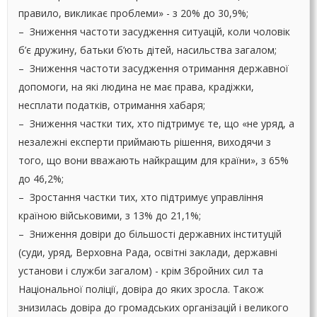
правило, викликає проблеми» - з 20% до 30,9%;
– Зниження частоти засудження ситуацій, коли чоловік
б’є дружину, батьки б’ють дітей, насильства загалом;
– Зниження частоти засудження отримання державної
допомоги, на які людина не має права, крадіжки,
несплати податків, отримання хабаря;
– Зниження частки тих, хто підтримує те, що «не уряд, а
незалежні експерти приймають рішення, виходячи з
того, що вони вважають найкращим для країни», з 65%
до 46,2%;
– Зростання частки тих, хто підтримує управління
країною військовими, з 13% до 21,1%;
– Зниження довіри до більшості державних інституцій
(суди, уряд, Верховна Рада, освітні заклади, державні
установи і служби загалом) - крім Збройних сил та
Національної поліції, довіра до яких зросла. Також
знизилась довіра до громадських організацій і великого