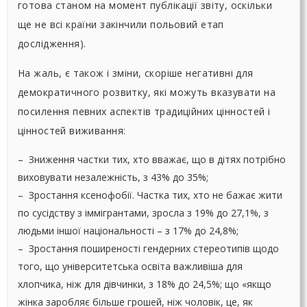
готова станом на момент публікації звіту, оскільки
ще не всі країни закінчили польовий етап
дослідження).
На жаль, є також і зміни, скоріше негативні для
демократичного розвитку, які можуть вказувати на
посилення певних аспектів традиційних цінностей і
цінностей виживання:
– Зниження частки тих, хто вважає, що в дітях потрібно
виховувати незалежність, з 43% до 35%;
– Зростання ксенофобії. Частка тих, хто не бажає жити
по сусідству з іммігрантами, зросла з 19% до 27,1%, з
людьми іншої національності – з 17% до 24,8%;
– Зростання поширеності гендерних стереотипів щодо
того, що університетська освіта важливіша для
хлопчика, ніж для дівчинки, з 18% до 24,5%; що «якщо
жінка заробляє більше грошей, ніж чоловік, це, як