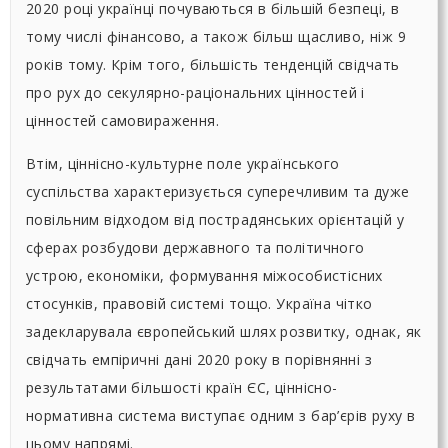
2020 році українці почуваються в більшій безпеці, в
тому числі фінансово, а також більш щасливо, ніж 9
років тому. Крім того, більшість тенденцій свідчать
про рух до секулярно-раціональних цінностей і
цінностей самовираження.
Втім, ціннісно-культурне поле українського
суспільства характеризується суперечливим та дуже
повільним відходом від пострадянських орієнтацій у
сферах розбудови державного та політичного
устрою, економіки, формування міжособистісних
стосунків, правовій системі тощо. Україна чітко
задекларувала європейський шлях розвитку, однак, як
свідчать емпіричні дані 2020 року в порівнянні з
результатами більшості країн ЄС, ціннісно-
нормативна система виступає одним з бар’єрів руху в
цьому напрямі.