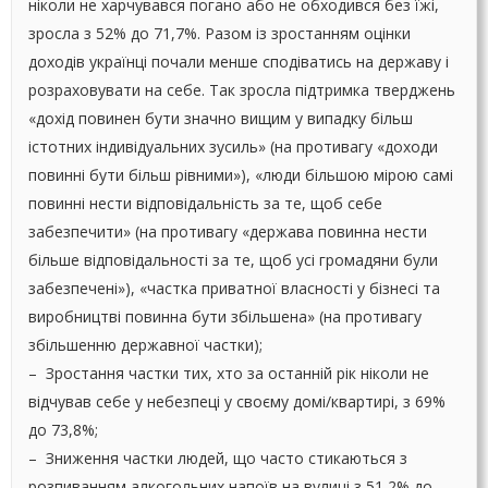
ніколи не харчувався погано або не обходився без їжі,
зросла з 52% до 71,7%. Разом із зростанням оцінки
доходів українці почали менше сподіватись на державу і
розраховувати на себе. Так зросла підтримка тверджень
«дохід повинен бути значно вищим у випадку більш
істотних індивідуальних зусиль» (на противагу «доходи
повинні бути більш рівними»), «люди більшою мірою самі
повинні нести відповідальність за те, щоб себе
забезпечити» (на противагу «держава повинна нести
більше відповідальності за те, щоб усі громадяни були
забезпечені»), «частка приватної власності у бізнесі та
виробництві повинна бути збільшена» (на противагу
збільшенню державної частки);
– Зростання частки тих, хто за останній рік ніколи не
відчував себе у небезпеці у своєму домі/квартирі, з 69%
до 73,8%;
– Зниження частки людей, що часто стикаються з
розпиванням алкогольних напоїв на вулиці з 51,2% до