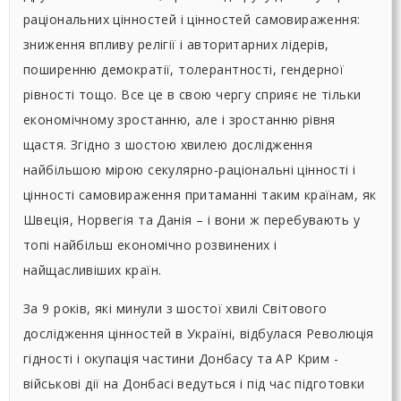
раціональних цінностей і цінностей самовираження:
зниження впливу релігії і авторитарних лідерів,
поширенню демократії, толерантності, гендерної
рівності тощо. Все це в свою чергу сприяє не тільки
економічному зростанню, але і зростанню рівня
щастя. Згідно з шостою хвилею дослідження
найбільшою мірою секулярно-раціональні цінності і
цінності самовираження притаманні таким країнам, як
Швеція, Норвегія та Данія – і вони ж перебувають у
топі найбільш економічно розвинених і
найщасливіших країн.
За 9 років, які минули з шостої хвилі Світового
дослідження цінностей в Україні, відбулася Революція
гідності і окупація частини Донбасу та АР Крим -
військові дії на Донбасі ведуться і під час підготовки