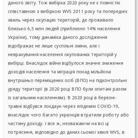
даного звіту. Тож вибірка 2020 року не є повністю
співставною з вибіркою WVS 2011 року та попередніх
хвиль через окупацію територій, де проживало
близько 6,5 млн людей (приблизно 14% населення
України), тому динаміка даного дослідження
відображає не лише суспільні зміни, але і
неврахування населення окупованих територій у
вибірці. Внаслідок війни відбулося значне зниження
доходів населення та міграція понад мільйона
внутрішньо переміщених осіб (ВПО) на підконтрольні
уряду території (в 2020 році ВПО були опитані разом
із загальним населенням). В 2020 році в березні-
травні відбувся локдаун через епідемію СOVID-19,
внаслідок чого багато українців втратили роботу або
частину доходу. І все ж, незважаючи на всі ці
потрясіння, відповідно до даних сьомої хвилі WVS, в