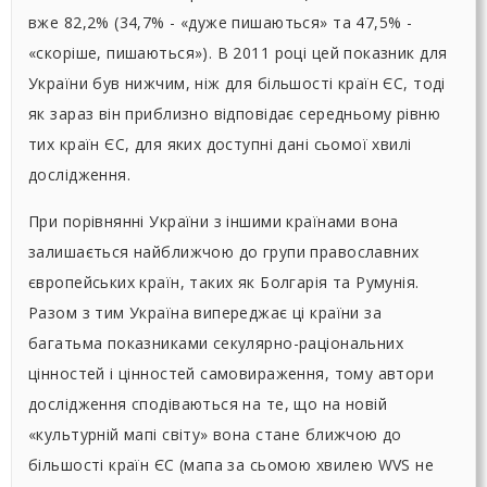
вже 82,2% (34,7% - «дуже пишаються» та 47,5% -
«скоріше, пишаються»). В 2011 році цей показник для
України був нижчим, ніж для більшості країн ЄС, тоді
як зараз він приблизно відповідає середньому рівню
тих країн ЄС, для яких доступні дані сьомої хвилі
дослідження.
При порівнянні України з іншими країнами вона
залишається найближчою до групи православних
європейських країн, таких як Болгарія та Румунія.
Разом з тим Україна випереджає ці країни за
багатьма показниками секулярно-раціональних
цінностей і цінностей самовираження, тому автори
дослідження сподіваються на те, що на новій
«культурній мапі світу» вона стане ближчою до
більшості країн ЄС (мапа за сьомою хвилею WVS не