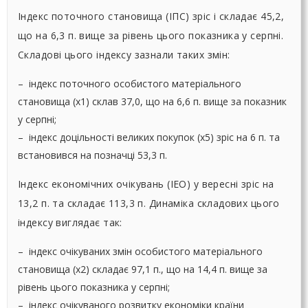
Індекс поточного становища (ІПС) зріс і складає 45,2,
що на 6,3 п. вище за рівень цього показника у серпні.
Складові цього індексу зазнали таких змін:
– індекс поточного особистого матеріального
становища (х1) склав 37,0, що на 6,6 п. вище за показник
у серпні;
– індекс доцільності великих покупок (х5) зріс на 6 п. та
встановився на позначці 53,3 п.
Індекс економічних очікувань (ІЕО) у вересні зріс на
13,2 п. та складає 113,3 п. Динаміка складових цього
індексу виглядає так:
– індекс очікуваних змін особистого матеріального
становища (х2) складає 97,1 п., що на 14,4 п. вище за
рівень цього показника у серпні;
– індекс очікуваного розвитку економіки країни