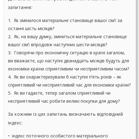
запитання:
1. Як змінилося матеріальне становище вашої сім’ї за
останні шість місяців?
2. Як, на вашу думку, зміниться матеріальне становище
вашої сім’ї впродовж наступних шести місяців?
3. Говорячи про економічну ситуацію в країні загалом,
ви вважаєте, що наступні дванадцять місяців будуть для
економіки країни сприятливим чи несприятливим часом?
4. Як ви охарактеризували б наступні п’ять років – як
сприятливий чи несприятливий час для економіки країни?
5. Як ви гадаєте, тепер загалом сприятливий чи
несприятливий час робити великі покупки для дому?
За кожним із цих запитань визначають відповідний
індекс:
• індекс поточного особистого матеріального