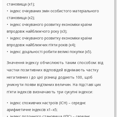
становища (х1);
• індекс очікуваних змін особистого матеріального
становища (х2);
• індекс очікуваного розвитку економіки країни
впродовж найближчого року (х3);
• індекс очікуваного розвитку економіки країни
впродовж найближчих п’яти років (х4);
• індекс доцільності робити великі покупки (х5).
Значення індексу обчислюють таким способом: від
частки позитивних відповідей віднімають частку
негативних і до цієї різниці додають 100, щоб
уникнути появи від’ємних величин. На підставі цих
п’яти індексів визначають три сукупні індекси:
• індекс споживчих настроїв (ІСН) – середнє
арифметичне індексів х1–х5;
• індекс поточного становища (ІПС) – середнє