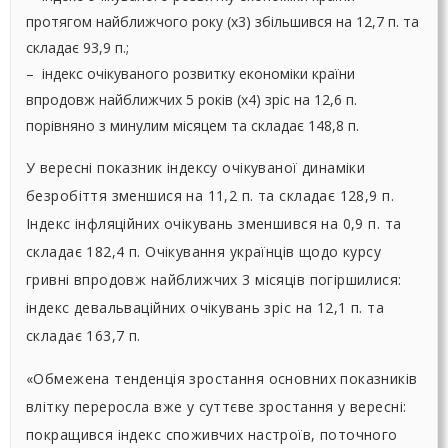
протягом найближчого року (х3) збільшився на 12,7 п. та
складає 93,9 п.;
– індекс очікуваного розвитку економіки країни
впродовж найближчих 5 років (х4) зріс на 12,6 п.
порівняно з минулим місяцем та складає 148,8 п.
У вересні показник індексу очікуваної динаміки
безробіття зменшися на 11,2 п. та складає 128,9 п.
Індекс інфляційних очікувань зменшився на 0,9 п. та
складає 182,4 п. Очікування українців щодо курсу
гривні впродовж найближчих 3 місяців погіршилися:
індекс девальваційних очікувань зріс на 12,1 п. та
складає 163,7 п.
«Обмежена тенденція зростання основних показників
влітку переросла вже у суттєве зростання у вересні:
покращився індекс споживчих настроїв, поточного