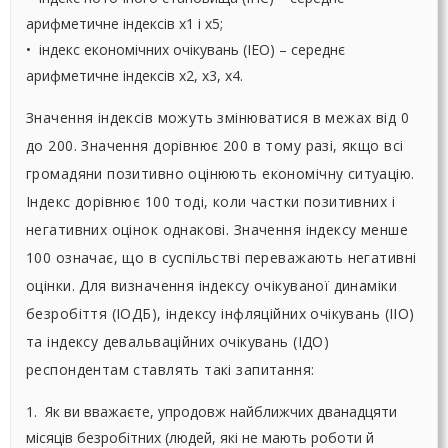
арифметичне індексів х1 і х5;
• індекс економічних очікувань (ІЕО) – середнє
арифметичне індексів х2, х3, х4.
Значення індексів можуть змінюватися в межах від 0
до 200. Значення дорівнює 200 в тому разі, якщо всі
громадяни позитивно оцінюють економічну ситуацію.
Індекс дорівнює 100 тоді, коли частки позитивних і
негативних оцінок однакові. Значення індексу менше
100 означає, що в суспільстві переважають негативні
оцінки. Для визначення індексу очікуваної динаміки
безробіття (ІОДБ), індексу інфляційних очікувань (ІІО)
та індексу девальваційних очікувань (ІДО)
респондентам ставлять такі запитання:
1. Як ви вважаєте, упродовж найближчих дванадцяти
місяців безробітних (людей, які не мають роботи й