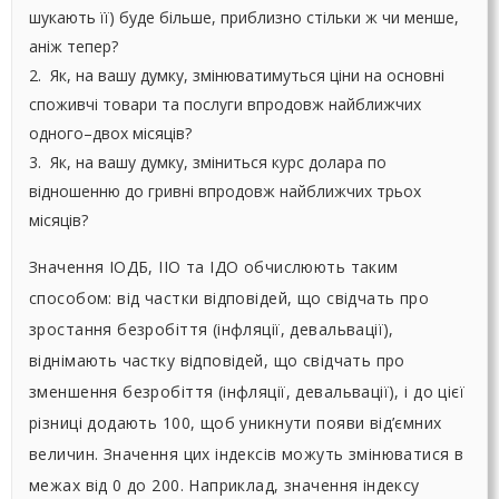
шукають її) буде більше, приблизно стільки ж чи менше,
аніж тепер?
2. Як, на вашу думку, змінюватимуться ціни на основні
споживчі товари та послуги впродовж найближчих
одного–двох місяців?
3. Як, на вашу думку, зміниться курс долара по
відношенню до гривні впродовж найближчих трьох
місяців?
Значення ІОДБ, ІІО та ІДО обчислюють таким
способом: від частки відповідей, що свідчать про
зростання безробіття (інфляції, девальвації),
віднімають частку відповідей, що свідчать про
зменшення безробіття (інфляції, девальвації), і до цієї
різниці додають 100, щоб уникнути появи від’ємних
величин. Значення цих індексів можуть змінюватися в
межах від 0 до 200. Наприклад, значення індексу