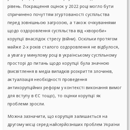
рівень. Покращення оцінок у 2022 році могло бути
спричинено почуттям згуртованості суспільства
перед зовнішньою загрозою, а також очікуваннями
щодо оздоровлення суспільства від «хвороби»
корупції внаслідок стресу (війни). Оскільки протягом
майже 2-х років сталого оздоровлення не відбулося,
а увага у минулому році в українському суспільному
просторі до питань щодо корупції була значною
(висвітлення в медіа випадків розкриття злочинів,
актуалізація необхідності проведення
антикорупційних реформ у контексті виконання вимог
для вступу в ЄС тощо), то оцінки корупції як
проблеми зросли.
Можна зазначити, що корупція залишається на
другому місці серед найсерйозніших проблем України