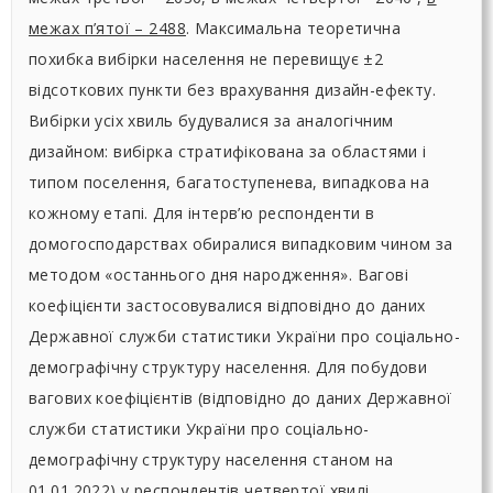
межах п’ятої – 2488
. Максимальна теоретична
похибка вибірки населення не перевищує ±2
відсоткових пункти без врахування дизайн-ефекту.
Вибірки усіх хвиль будувалися за аналогічним
дизайном: вибірка стратифікована за областями і
типом поселення, багатоступенева, випадкова на
кожному етапі. Для інтерв’ю респонденти в
домогосподарствах обиралися випадковим чином за
методом «останнього дня народження». Вагові
коефіцієнти застосовувалися відповідно до даних
Державної служби статистики України про соціально-
демографічну структуру населення. Для побудови
вагових коефіцієнтів (відповідно до даних Державної
служби статистики України про соціально-
демографічну структуру населення станом на
01.01.2022) у респондентів четвертої хвилі