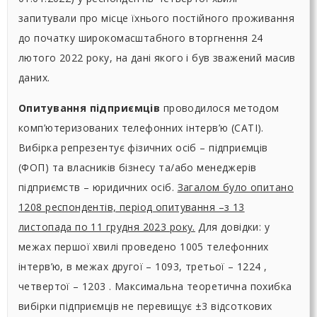
запитували про місце їхнього постійного проживання
до початку широкомасштабного вторгнення 24
лютого 2022 року, на дані якого і був зважений масив
даних.
Опитування підприємців
проводилося методом
комп’ютеризованих телефонних інтерв’ю (CATI).
Вибірка репрезентує фізичних осіб – підприємців
(ФОП) та власників бізнесу та/або менеджерів
підприємств – юридичних осіб.
Загалом було опитано
1208 респондентів, період опитування –з 13
листопада по 11 грудня 2023 року.
Для довідки: у
межах першої хвилі проведено 1005 телефонних
інтерв’ю, в межах другої – 1093, третьої – 1224 ,
четвертої – 1203 . Максимальна теоретична похибка
вибірки підприємців не перевищує ±3 відсоткових