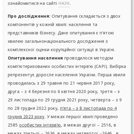
ознайомитися на сайті
НАЗК
.
Про дослідження:
Опитування складається з двох
компонентів у кожній хвилі: населення та
представників бізнесу. Дане опитування є п’ятою
хвилею загальнонаціонального дослідження з
комплексної оцінки корупційної ситуації в Україні.
Опитування населення
проводилося методом
комп’ютеризованих особистих інтерв’ю (CAPI). Вибірка
репрезентує доросле населення України. Перша хвиля
проводилась з 29 травня по 21 червня 2017 року,
друга – з 4 березня по 6 квітня 2020 року, третя – з
29 листопада по 29 грудня 2021 року, четверта – з 9
по 28 грудня 2022 року,
п’ята – з 8 листопада по 4
грудня 2023 року
. У межах першої хвилі проведено
2585
особистих інтерв’ю
, в межах другої – 2516, в
межах третьої – 2636, в межах четвертої –2646 ,
в