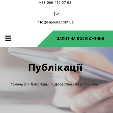
+38 066 410 57 63
info@sapiens.com.ua
Toggle
ЗАПИТ НА ДОСЛІДЖЕННЯ
navigation
Публікації
Головна
Публікації
Дослідження в час війни