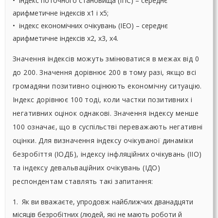
• індекс поточного становища (ІПС) – середнє
арифметичне індексів х1 і х5;
• індекс економічних очікувань (ІЕО) – середнє
арифметичне індексів х2, х3, х4.
Значення індексів можуть змінюватися в межах від 0
до 200. Значення дорівнює 200 в тому разі, якщо всі
громадяни позитивно оцінюють економічну ситуацію.
Індекс дорівнює 100 тоді, коли частки позитивних і
негативних оцінок однакові. Значення індексу менше
100 означає, що в суспільстві переважають негативні
оцінки. Для визначення індексу очікуваної динаміки
безробіття (ІОДБ), індексу інфляційних очікувань (ІІО)
та індексу девальваційних очікувань (ІДО)
респондентам ставлять такі запитання:
1. Як ви вважаєте, упродовж найближчих дванадцяти
місяців безробітних (людей, які не мають роботи й