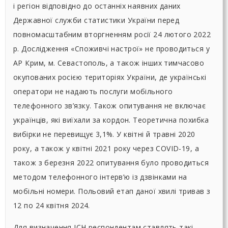
і регіон відповідно до останніх наявних даних
Державної служби статистики України перед
повномасштабним вторгненням росії 24 лютого 2022
р. Дослідження «Споживчі настрої» не проводиться у
АР Крим, м. Севастополь, а також інших тимчасово
окупованих росією територіях України, де українські
оператори не надають послуги мобільного
телефонного зв’язку. Також опитування не включає
українців, які виїхали за кордон. Теоретична похибка
вибірки не перевищує 3,1%. У квітні й травні 2020
року, а також у квітні 2021 року через COVID-19, а
також з березня 2022 опитування було проводиться
методом телефонного інтерв’ю із дзвінками на
мобільні номери. Польовий етап даної хвилі тривав з
12 по 24 квітня 2024.
Для визначення ІСН респондентам ставлять такі