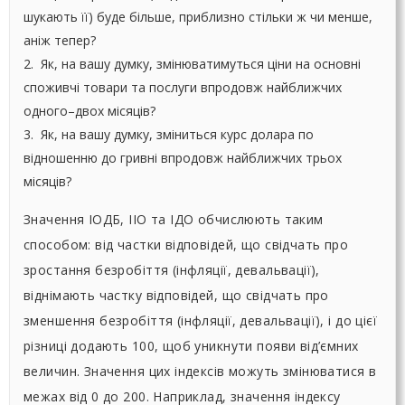
шукають її) буде більше, приблизно стільки ж чи менше,
аніж тепер?
2. Як, на вашу думку, змінюватимуться ціни на основні
споживчі товари та послуги впродовж найближчих
одного–двох місяців?
3. Як, на вашу думку, зміниться курс долара по
відношенню до гривні впродовж найближчих трьох
місяців?
Значення ІОДБ, ІІО та ІДО обчислюють таким
способом: від частки відповідей, що свідчать про
зростання безробіття (інфляції, девальвації),
віднімають частку відповідей, що свідчать про
зменшення безробіття (інфляції, девальвації), і до цієї
різниці додають 100, щоб уникнути появи від’ємних
величин. Значення цих індексів можуть змінюватися в
межах від 0 до 200. Наприклад, значення індексу