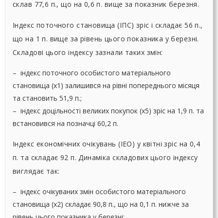
склав 77,6 п., що на 0,6 п. вище за показник березня.
Індекс поточного становища (ІПС) зріс і складає 56 п.,
що на 1 п. вище за рівень цього показника у березні.
Складові цього індексу зазнали таких змін:
– індекс поточного особистого матеріального
становища (х1) залишився на рівні попереднього місяця
та становить 51,9 п.;
– індекс доцільності великих покупок (х5) зріс на 1,9 п. та
встановився на позначці 60,2 п.
Індекс економічних очікувань (ІЕО) у квітні зріс на 0,4
п. та складає 92 п. Динаміка складових цього індексу
виглядає так:
– індекс очікуваних змін особистого матеріального
становища (х2) складає 90,8 п., що на 0,1 п. нижче за
рівень цього показника у березні;