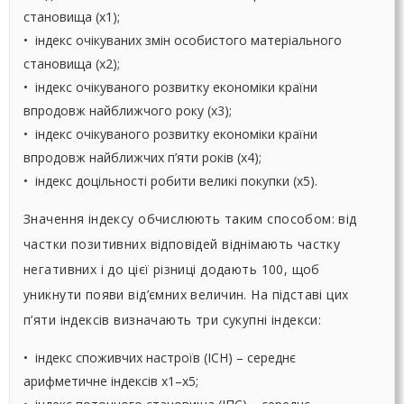
становища (х1);
• індекс очікуваних змін особистого матеріального
становища (х2);
• індекс очікуваного розвитку економіки країни
впродовж найближчого року (х3);
• індекс очікуваного розвитку економіки країни
впродовж найближчих п’яти років (х4);
• індекс доцільності робити великі покупки (х5).
Значення індексу обчислюють таким способом: від
частки позитивних відповідей віднімають частку
негативних і до цієї різниці додають 100, щоб
уникнути появи від’ємних величин. На підставі цих
п’яти індексів визначають три сукупні індекси:
• індекс споживчих настроїв (ІСН) – середнє
арифметичне індексів х1–х5;