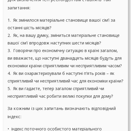
запитання:
1. Як змінилося матеріальне становище вашої сім’ї за
останні шість місяців?
2. Як, на вашу думку, зміниться матеріальне становище
вашої сім’ї впродовж наступних шести місяців?
3. Говорячи про економічну ситуацію в країні загалом,
ви вважаєте, що наступні дванадцять місяців будуть для
економіки країни сприятливим чи несприятливим часом?
4. Як ви охарактеризували б наступні п’ять років – як
сприятливий чи несприятливий час для економіки країни?
5. Як ви гадаєте, тепер загалом сприятливий чи
несприятливий час робити великі покупки для дому?
За кожним із цих запитань визначають відповідний
індекс:
• індекс поточного особистого матеріального