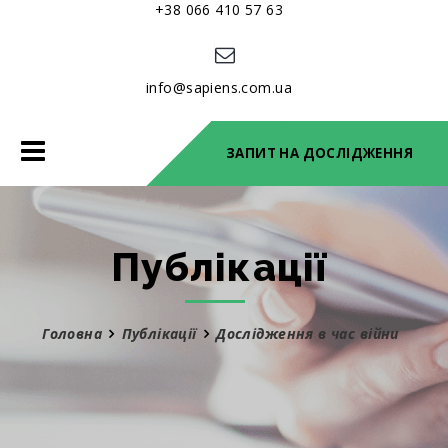
+38 066 410 57 63
info@sapiens.com.ua
Toggle
ЗАПИТ НА ДОСЛІДЖЕННЯ
navigation
Публікації
Головна
Публікації
Дослідження в час війни