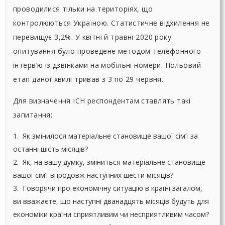
проводилися тільки на територіях, що
контролюються Україною. Статистичне відхилення не
перевищує 3,2%. У квітні й травні 2020 року
опитування було проведене методом телефонного
інтерв’ю із дзвінками на мобільні номери. Польовий
етап даної хвилі тривав з 3 по 29 червня.
Для визначення ІСН респондентам ставлять такі
запитання:
1. Як змінилося матеріальне становище вашої сім’ї за
останні шість місяців?
2. Як, на вашу думку, зміниться матеріальне становище
вашої сім’ї впродовж наступних шести місяців?
3. Говорячи про економічну ситуацію в країні загалом,
ви вважаєте, що наступні дванадцять місяців будуть для
економіки країни сприятливим чи несприятливим часом?