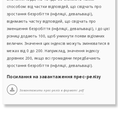
способом: від частки відповідей, що свідчать про
зростання безробіття (інфляції, девальвації),
віднімають частку відповідей, що свідчать про
зменшення безробіття (інфляції, девальвації), і до цієї
різниці додають 100, щоб уникнути появи від’ємних
величин. Значення цих індексів можуть змінюватися в
межах від 0 до 200. Наприклад, значення індексу
дорівнює 200, якщо всі громадяни передбачають
зростання безробіття (інфляції, девальвації).
Посилання на завантаження прес-релізу
Завантажити прес-реліз в форматі .pdf