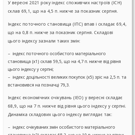
У вересні 2021 року індекс споживчих настроїв (ІСН)
склав 69,1, що на 4,5 п. нижче за показник серпня.
Індекс поточного становища (ІПС) впав і складає 69,4,
що на 0,8 п. нижче за показник серпня. Складові
цього індексу зазнали таких змін:
– індекс поточного особистого матеріального
становища (х1) склав 59,5, що на 4,7 п. нижче від рівня
цього індексу у серпні;
– індекс доцільності великих покупок (х5) зріс на 2,5 п. та
встановився на позначці 79,3.
Індекс економічних очікувань (ІЕО) у вересні складає
68,9, що на 7 п. нижче від рівня цього індексу у серпні.
Динаміка складових цього індексу виглядає так:
– індекс очікуваних змін особистого матеріального
становища (х2) складає 68,2, що на 10 п. нижче за рівень