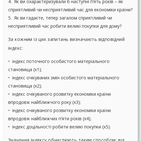
4. Як ви охарактеризували б наступні п’ять років – як
сприятливий чи несприятливий час для економіки країни?
5. Як ви гадаєте, тепер загалом сприятливий чи
несприятливий час робити великі покупки для дому?
За кожним із цих запитань визначають відповідний
індекс:
• індекс поточного особистого матеріального
становища (х1);
• індекс очікуваних змін особистого матеріального
становища (х2);
• індекс очікуваного розвитку економіки країни
впродовж найближчого року (х3);
• індекс очікуваного розвитку економіки країни
впродовж найближчих п’яти років (х4);
• індекс доцільності робити великі покупки (х5).
Значення індексу обчислюють таким способом: від