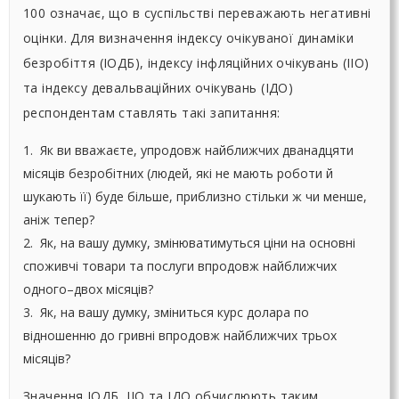
100 означає, що в суспільстві переважають негативні
оцінки. Для визначення індексу очікуваної динаміки
безробіття (ІОДБ), індексу інфляційних очікувань (ІІО)
та індексу девальваційних очікувань (ІДО)
респондентам ставлять такі запитання:
1. Як ви вважаєте, упродовж найближчих дванадцяти
місяців безробітних (людей, які не мають роботи й
шукають її) буде більше, приблизно стільки ж чи менше,
аніж тепер?
2. Як, на вашу думку, змінюватимуться ціни на основні
споживчі товари та послуги впродовж найближчих
одного–двох місяців?
3. Як, на вашу думку, зміниться курс долара по
відношенню до гривні впродовж найближчих трьох
місяців?
Значення ІОДБ, ІІО та ІДО обчислюють таким