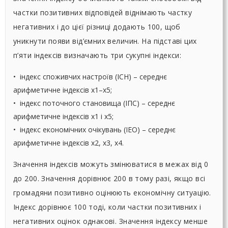
частки позитивних відповідей віднімають частку
негативних і до цієї різниці додають 100, щоб
уникнути появи від’ємних величин. На підставі цих
п’яти індексів визначають три сукупні індекси:
• індекс споживчих настроїв (ІСН) – середнє
арифметичне індексів х1–х5;
• індекс поточного становища (ІПС) – середнє
арифметичне індексів х1 і х5;
• індекс економічних очікувань (ІЕО) – середнє
арифметичне індексів х2, х3, х4.
Значення індексів можуть змінюватися в межах від 0
до 200. Значення дорівнює 200 в тому разі, якщо всі
громадяни позитивно оцінюють економічну ситуацію.
Індекс дорівнює 100 тоді, коли частки позитивних і
негативних оцінок однакові. Значення індексу менше