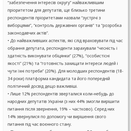
“забезпечення інтересів округу” найважливішим
пріоритетом для депутатів, ще близько третини
респондентів пріоритетами назвали “зустрічі з
виборцями”, “контроль державних органів” та “розробка
законодавчих актів”.
• До найважливіших аспектів, які слід враховувати під час
обрання депутата, респонденти зарахували “чесність і
здатність виконувати обіцянки” (27%), “особистісні
якості” (21%) та “готовність захищати інтереси людей і
чути їхні потреби” (20%). Для молодших респондентів (18-
34 роки) платформа кандидата та його попередній
політичний досвід дещо важливіші.
• Лише 12% респондентів зверталися коли-небудь до
народних депутатів України (з них 44% змогли вирішити
питання після звернення, 19% – частково). Серед них
14% звернулися по допомогу чи вирішення свого
питання під час воєнного стану.