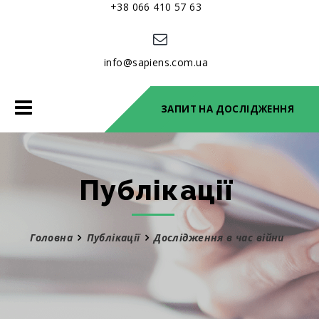
+38 066 410 57 63
info@sapiens.com.ua
Toggle
ЗАПИТ НА ДОСЛІДЖЕННЯ
navigation
Публікації
Головна
Публікації
Дослідження в час війни