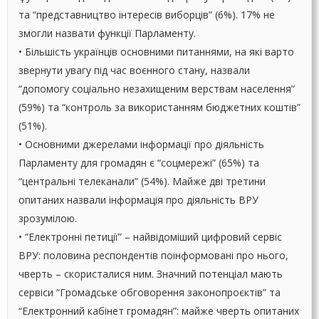
та “представництво інтересів виборців” (6%). 17% не
змогли назвати функції Парламенту.
• Більшість українців основними питаннями, на які варто
звернути увагу під час воєнного стану, назвали
“допомогу соціально незахищеним верствам населення”
(59%) та “контроль за використанням бюджетних коштів”
(51%).
• Основними джерелами інформації про діяльність
Парламенту для громадян є “соцмережі” (65%) та
“центральні телеканали” (54%). Майже дві третини
опитаних назвали інформація про діяльність ВРУ
зрозумілою.
• “Електронні петиції” – найвідоміший цифровий сервіс
ВРУ: половина респондентів поінформовані про нього,
чверть – скористалися ним. Значний потенціал мають
сервіси “Громадське обговорення законопроєктів” та
“Електронний кабінет громадян”: майже чверть опитаних