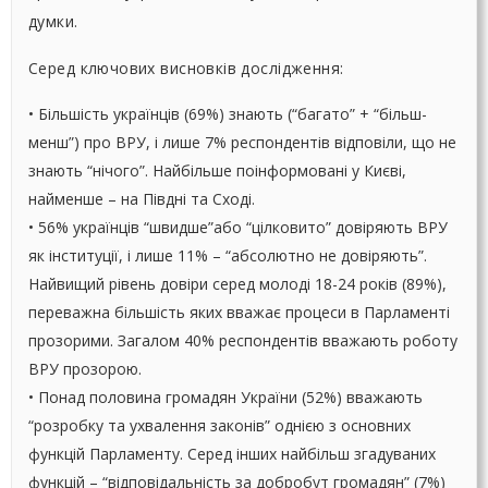
думки.
Серед ключових висновків дослідження:
• Більшість українців (69%) знають (“багато” + “більш-
менш”) про ВРУ, і лише 7% респондентів відповіли, що не
знають “нічого”. Найбільше поінформовані у Києві,
найменше – на Півдні та Сході.
• 56% українців “швидше”або “цілковито” довіряють ВРУ
як інституції, і лише 11% – “абсолютно не довіряють”.
Найвищий рівень довіри серед молоді 18-24 років (89%),
переважна більшість яких вважає процеси в Парламенті
прозорими. Загалом 40% респондентів вважають роботу
ВРУ прозорою.
• Понад половина громадян України (52%) вважають
“розробку та ухвалення законів” однією з основних
функцій Парламенту. Серед інших найбільш згадуваних
функцій – “відповідальність за добробут громадян” (7%)