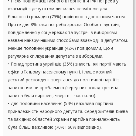
• Після повномасштабного вторгнення РФ потреба у
взаємодії з депутатом лишилася незмінною для
більшості громадян (75%) порівняно з довоєнним часом.
Проте для 8% така потреба зросла. Особисті зустрічі,
повідомлення у соцмережах та зустрічі з виборцями
названі найзручнішими способами взаємодії з депутатом.
Менше половини українців (42%) повідомили, що є
регулярне спілкування депутата з виборцями.
• Понад третина українців (35%) знають, які партії мають
офіси в їхньому населеному пункті, і лише кожний
десятий респондент звертався до політичної партії із
запитанням чи проблемою (серед них понад третина
запитів були вирішені, чверть – частково).
• Для половини населення (54%) важлива партійна
приналежність народного депутата. Серед жителів Києва
та західних областей України партійна приналежність
була більш важливою (70% і 60% відповідно).