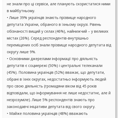
не знали про ці сервіси, але планують скористатися ними
в майбутньому.
• Лише 39% українців знають прізвище народного
депутата України, обраного в їхньому окрузі. Рівень
обізнаності вищий у селах (46%), найнижчий – у великих
містах (26%). Серед респондентів-внутрішньо
переміщених осіб знали прізвище народного депутата від
округу лише 9%.
• Основними джерелами інформації про діяльність
депутатів є соцмережі (50%) і центральні телеканали
(45%). Половина українців (52%) вважає, що депутати,
обрані в їхніх округах, недостатньо інформують людей
про свою діяльність (громадяни віком від 45 років
відповідали, що інформування не лише недостатнє, але й
незрозуміле). Лише 5% респондентів знають про
законодавчі ініціативи депутата від свого округу.
• Майже половина українців (48%) вважають