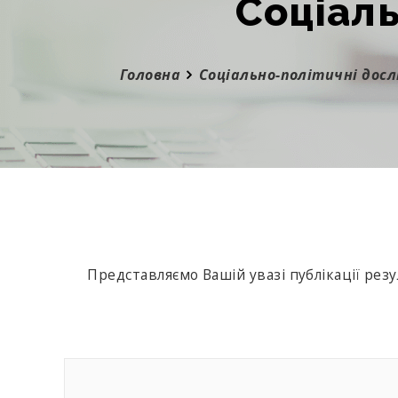
Соціал
Головна
Соціально-політичні дос
Представляємо Вашій увазі публікації рез