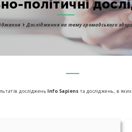
ьно-політичні досл
лідження
Дослідження на тему громадського здоро
ультатів досліджень
Info Sapiens
та досліджень, в яки