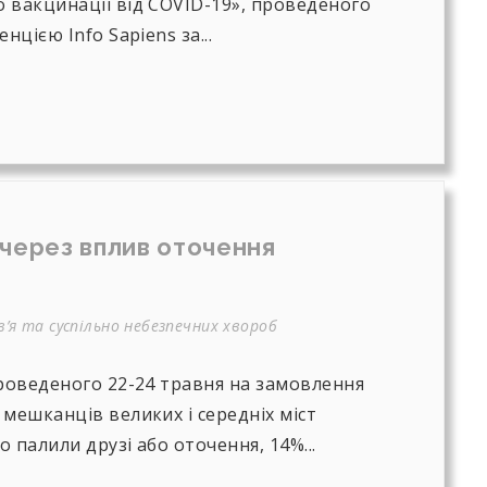
 вакцинації від COVID-19», проведеного
нцією Info Sapiens за...
 через вплив оточення
’я та суспільно небезпечних хвороб
проведеного 22-24 травня на замовлення
мешканців великих і середніх міст
 палили друзі або оточення, 14%...