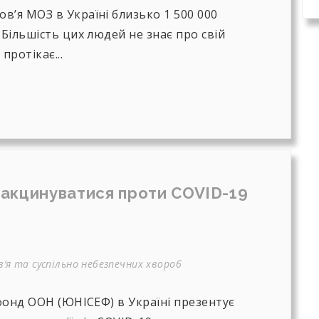
в’я МОЗ в Україні близько 1 500 000
 Більшість цих людей не знає про свій
протікає...
 вакцинуватися проти COVID-19
’я та суспільно небезпечних хвороб
 фонд ООН (ЮНІСЕФ) в Україні презентує