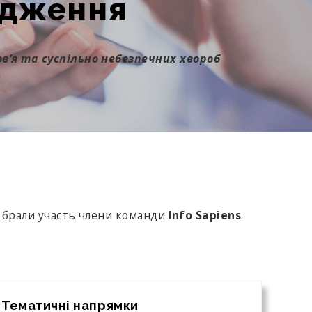
ідження
в’я та суспільно небезпечних хвороб
х брали участь члени команди
Info Sapiens
.
Тематичні напрямки