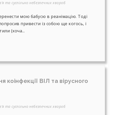
’я та суспільно небезпечних хвороб
перенести мою бабусю в реанімацію. Тоді
опросив привести із собою ще когось, і
или (хоча...
ня коінфекції ВІЛ та вірусного
’я та суспільно небезпечних хвороб