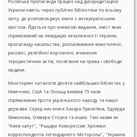
Російська пропаганда працює над дискредитацією
України навіть через публічні бібліотеки по всьому
світу, де розповсюджує книги з антиукраїнським
змістом. Йдеться про книжкові видання, зміст яких
спрямований на ліквідацію незалежності України,
пропаганду насильства, розпалювання міжетнічної,
расової, релігійної ворожнечі, вчинення
терористичних актів, посягання на права і свободи
людини.
Моніторинг каталогів десяти найбільших бібліотек у
Німеччині, США та Польщі виявив 75 назв
спрямованих проти українського народу та нашої
держави. Серед них книги Захара Прилєпіна, Едуарда
Лимонова, Олівера Стоуна та інших. Такі назви як
"Киев капут", "Рыцари Новороссии. Хроники
корреспондента легендарного Моторолы", "Украина