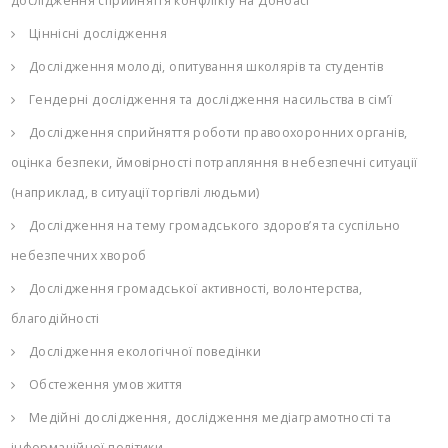
дослідження сприйняття конфлікту на Донбасі
Ціннісні дослідження
Дослідження молоді, опитування школярів та студентів
Гендерні дослідження та дослідження насильства в сім’ї
Дослідження сприйняття роботи правоохоронних органів,
оцінка безпеки, ймовірності потрапляння в небезпечні ситуації
(наприклад, в ситуації торгівлі людьми)
Дослідження на тему громадського здоров’я та суспільно
небезпечних хвороб
Дослідження громадської активності, волонтерства,
благодійності
Дослідження екологічної поведінки
Обстеження умов життя
Медійні дослідження, дослідження медіаграмотності та
інформаційної політики