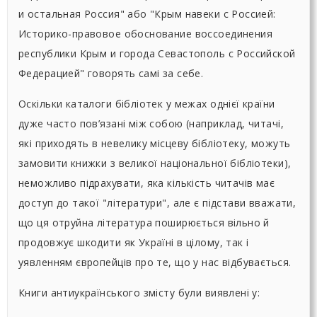
и остальная Россия" або "Крым навеки с Россией:
Историко-правовое обоснование воссоединения
республики Крым и города Севастополь с Российской
Федерацией" говорять самі за себе.
Оскільки каталоги бібліотек у межах однієї країни
дуже часто пов’язані між собою (наприклад, читачі,
які приходять в невелику місцеву бібліотеку, можуть
замовити книжки з великої національної бібліотеки),
неможливо підрахувати, яка кількість читачів має
доступ до такої "літератури", але є підстави вважати,
що ця отруйна література поширюється вільно й
продовжує шкодити як Україні в цілому, так і
уявленням європейців про те, що у нас відбувається.
Книги антиукраїнського змісту були виявлені у: