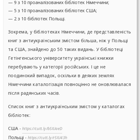
— 9 з 10 проаналізованих бібліотек Німеччини;
— 5 з 10 проаналізованих бібліотек США;
— 2 з 10 бібліотек Польщі.
Зокрема, у бібліотеках Німеччини, де представленість
книг з антиукраїнським змістом більша, ніж у Польщі
та США, знайдено до 50 таких видань. У бібліотеці
Гетінгенського університету українські книжки
перебувають у категорії російських. І це не
поодинокий випадок, оскільки в деяких землях
Німеччини каталогізація повноцінно не оновлювалася
після радянських часів.
Список книг з антиукраїнським змістом у каталогах
бібліотек:
США -
https://cutt.ly/bSIUaeD
Польщі -
https://cutt.ly/rSIU43h