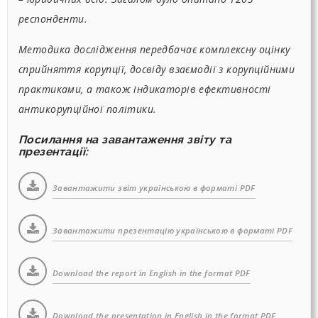
респонденти.
Методика дослідження передбачає комплексну оцінку
сприйняття корупції, досвіду взаємодії з корупційними
практиками, а також індикаторів ефективності
антикорупційної політики.
Посилання на завантаження звіту та
презентації:
Завантажити звіт українською в форматі PDF
Завантажити презентацію українською в форматі PDF
Download the report in English in the format PDF
Download the presentation in English in the format PDF