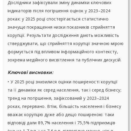
Дослідники зафіксували зміну динаміки ключових
індикаторів після погіршення оцінок у 2023–2024
роках: у 2025 році спостерігається статистично
значуще покращення низки показників сприйняття
корупції. Результати дослідження дають можливість
стверджувати, що сприйняття корупції значною мірою
формується під впливом інформаційного контексту,
зокрема медійного висвітлення та публічних дискусій.
Ключові висновки:
• У 2025 році знизилися оцінки поширеності корупції
та її динаміки як серед населення, так і серед бізнесу;
тренд на погіршення, зафіксований у 2023–2024
роках, перервано. Втім, більшість населення і бізнесу
вважає корупцію дуже або дещо поширеною: таки
відповіді дали 89,7% населення і 75,5% підприємців
(що на 1,7 в.п. і на 7,6 в.п. відповідно менше, ніж в