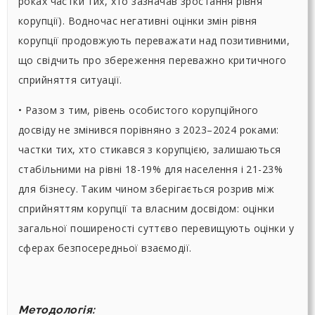
роках частки тих, хто зазначав зростання рівня
корупції). Водночас негативні оцінки змін рівня
корупції продовжують переважати над позитивними,
що свідчить про збереження переважно критичного
сприйняття ситуації.
• Разом з тим, рівень особистого корупційного
досвіду не змінився порівняно з 2023–2024 роками:
частки тих, хто стикався з корупцією, залишаються
стабільними на рівні 18-19% для населення і 21-23%
для бізнесу. Таким чином зберігається розрив між
сприйняттям корупції та власним досвідом: оцінки
загальної поширеності суттєво перевищують оцінки у
сферах безпосередньої взаємодії.
Методологія: